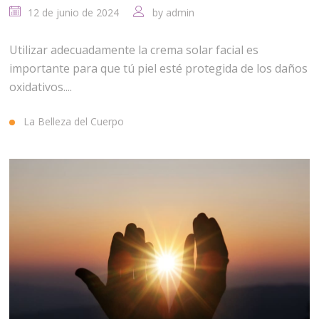
12 de junio de 2024
by
admin
Utilizar adecuadamente la crema solar facial es
importante para que tú piel esté protegida de los daños
oxidativos....
La Belleza del Cuerpo