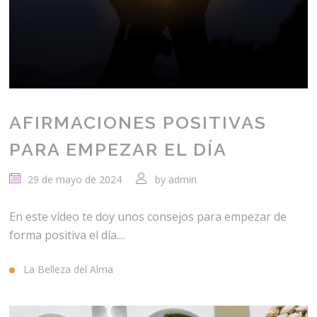
AFIRMACIONES POSITIVAS
PARA EMPEZAR EL DÍA
29 de mayo de 2024
by
admin
En este vídeo te doy unos consejos para empezar de
forma positiva el día....
La Belleza del Alma