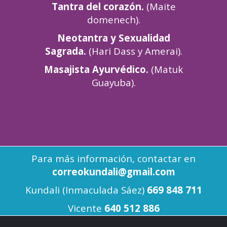
Tantra del corazón.
(Maite
domenech).
Neotantra y Sexualidad
Sagrada.
(Hari Dass y Amerai).
Masajista Ayurvédico.
(Matuk
Guayuba).
Para más información, contactar en
correokundali@gmail.com
Kundali (Inmaculada Sáez)
669 848 711
Vicente
640 512 886