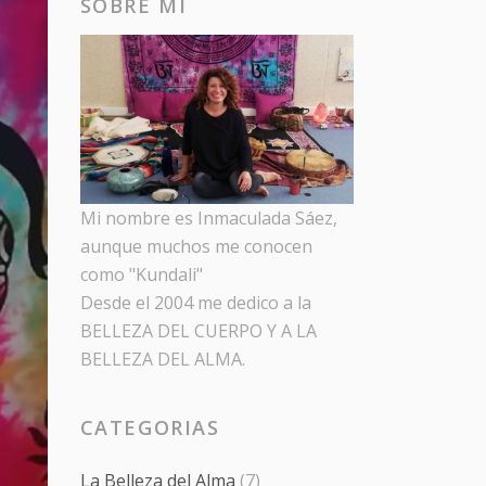
SOBRE MI
Mi nombre es Inmaculada Sáez,
aunque muchos me conocen
como "Kundali"
Desde el 2004 me dedico a la
BELLEZA DEL CUERPO Y A LA
BELLEZA DEL ALMA.
CATEGORIAS
La Belleza del Alma
(7)