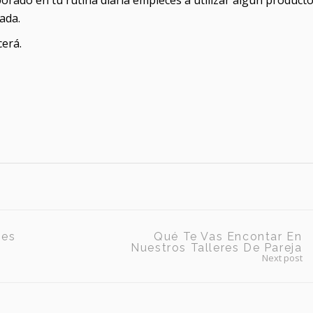
orado en tu rutina diaria empieces a utilizar algún product
ada.
cerá.
ses
Qué Te Vas Encontar En
Nuestros Talleres De Pareja
Next post