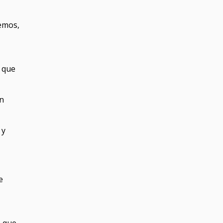
emos,
, que
en
 y
e