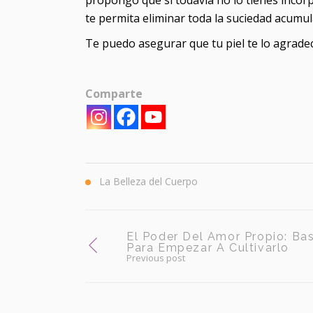
propongo que si todavía no lo tienes incorp
te permita eliminar toda la suciedad acumul
Te puedo asegurar que tu piel te lo agrade
Comparte
La Belleza del Cuerpo
El Poder Del Amor Propio: Ba
Para Empezar A Cultivarlo
Previous post