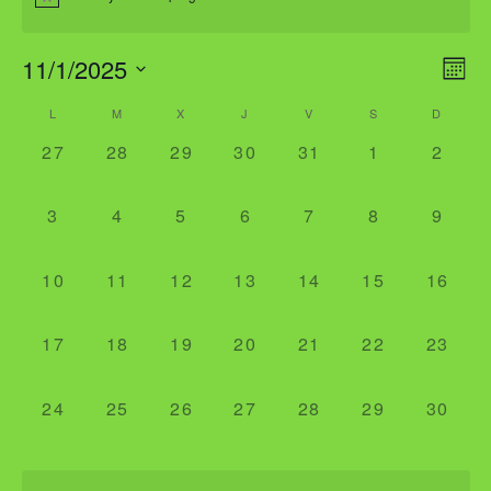
11/1/2025
NA
NA
Mes
DE
DE
Seleccionar
CALENDARIO
VI
L
M
X
J
V
S
D
fecha.
VIS
DE
DE
0
0
0
0
0
0
0
27
28
29
30
31
1
2
EV
eventos,
eventos,
eventos,
eventos,
eventos,
eventos,
evento
EVENTOS
0
0
0
0
0
0
0
3
4
5
6
7
8
9
eventos,
eventos,
eventos,
eventos,
eventos,
eventos,
evento
0
0
0
0
0
0
0
10
11
12
13
14
15
16
eventos,
eventos,
eventos,
eventos,
eventos,
eventos,
evento
0
0
0
0
0
0
0
17
18
19
20
21
22
23
eventos,
eventos,
eventos,
eventos,
eventos,
eventos,
evento
0
0
0
0
0
0
0
24
25
26
27
28
29
30
eventos,
eventos,
eventos,
eventos,
eventos,
eventos,
evento