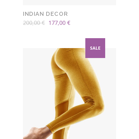
INDIAN DECOR
El
El
200,00
€
177,00
€
precio
precio
original
actual
era:
es:
SALE
200,00 €.
177,00 €.