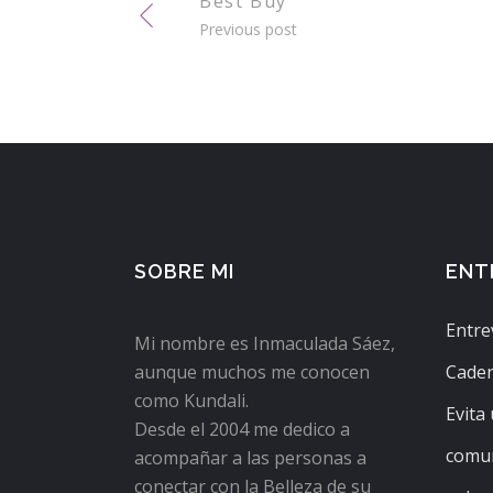
Best Buy
Previous post
SOBRE MI
ENT
Entre
Mi nombre es Inmaculada Sáez,
aunque muchos me conocen
Caden
como Kundali.
Evita
Desde el 2004 me dedico a
comun
acompañar a las personas a
conectar con la Belleza de su