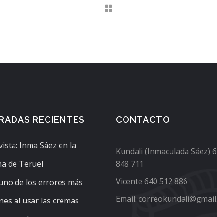
RADAS RECIENTES
CONTACTO
vista: Inma Sáez en la
Kundali (Inmaculada Sáez) 
a de Teruel
848 711
Vicente 640 512 886
 uno de los errores más
Email: correokundali@gmail
es al usar las cremas