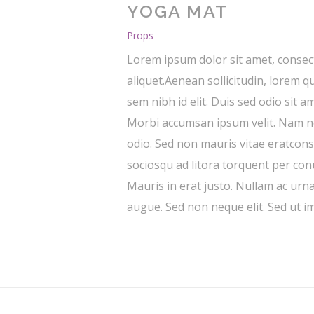
YOGA MAT
Props
Lorem ipsum dolor sit amet, consect
aliquet.Aenean sollicitudin, lorem q
sem nibh id elit. Duis sed odio sit 
Morbi accumsan ipsum velit. Nam nec
odio. Sed non mauris vitae eratconse
sociosqu ad litora torquent per co
Mauris in erat justo. Nullam ac urn
augue. Sed non neque elit. Sed ut im