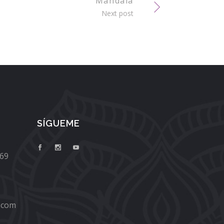
Mandala
Next post
SÍGUEME
669
.com