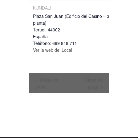
KUNDALI
Plaza San Juan (Edificio del Casino – 3ª
planta)
Teruel
,
44002
España
Teléfono: 669 848 711
Ver la web del Local
NAVEGACIÓN
Clase de
Clase de
DEL
yoga
yoga
EVENTO