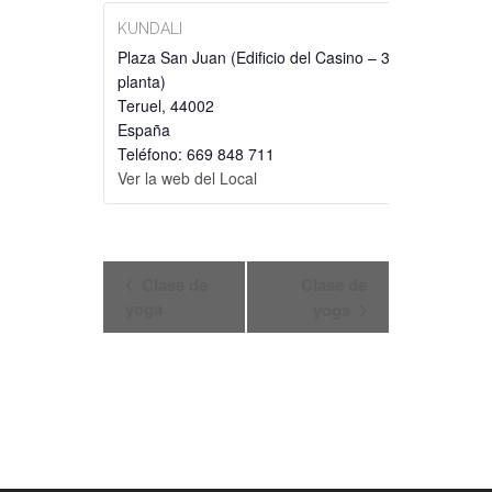
KUNDALI
Plaza San Juan (Edificio del Casino – 3ª
planta)
Teruel
,
44002
España
Teléfono: 669 848 711
Ver la web del Local
NAVEGACIÓN
Clase de
Clase de
DEL
yoga
yoga
EVENTO