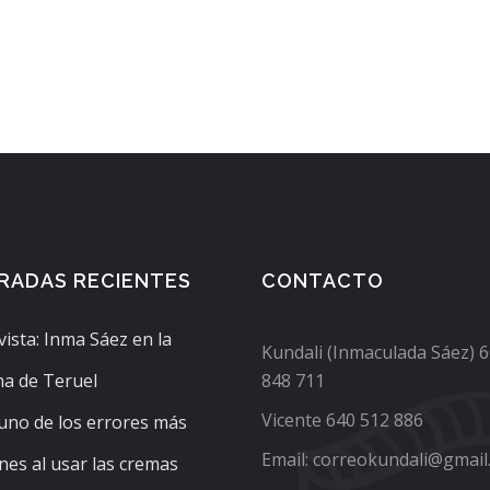
RADAS RECIENTES
CONTACTO
vista: Inma Sáez en la
Kundali (Inmaculada Sáez) 
a de Teruel
848 711
Vicente 640 512 886
 uno de los errores más
Email: correokundali@gmail
es al usar las cremas