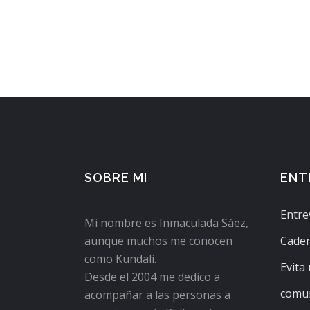
SOBRE MI
ENT
Entre
Mi nombre es Inmaculada Sáez,
aunque muchos me conocen
Caden
como Kundali.
Evita
Desde el 2004 me dedico a
comun
acompañar a las personas a