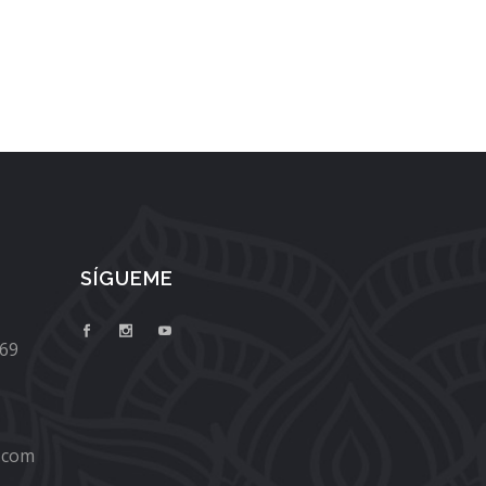
SÍGUEME
669
.com