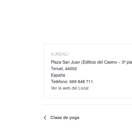
KUNDALI
Plaza San Juan (Edificio del Casino – 3ª pl
Teruel
,
44002
España
Teléfono: 669 848 711
Ver la web del Local
NAVEGACIÓN
Clase de yoga
DEL
EVENTO